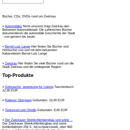
Bücher, CDs, DVDs rund um Zwickau.
»
Automobiles
Nicht umsonst trägt Zwickau den
Beinamen Automobilstadt. Die zahlreichen Bücher
dokumentieren die automobile Geschichte der Stadt
- von gestern bis heute.
»
Bernd-Lutz Lange
Hier finden Sie Bücher und
Hörbucher von und mit dem bekannten
Kabarettisten Bernd-Lutz Lange
»
Zwickau
Hier finden Sie viele Bücher rund um die
Stadt Zwickau und die umliegende Region
Top-Produkte
»
Gebrauchs- anweisung für Leipzig
Taschenbuch.
12,90 EUR
»
Ratloser Übergang
Gebunden.
16,90 EUR
»
Teekessel und Othello
Gebunden.
8,90 EUR
»
Der Zwickauer Steinkohlenbergbau und seine ...
Der Zwickauer Steinkohlenbergbau und seine
Kohlenbahnen 256 S., A4;schwarz/weiß, über 460