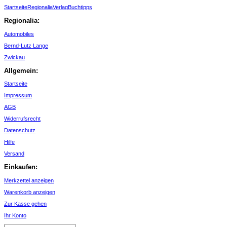
Startseite
Regionalia
Verlag
Buchtipps
Regionalia:
Automobiles
Bernd-Lutz Lange
Zwickau
Allgemein:
Startseite
Impressum
AGB
Widerrufsrecht
Datenschutz
Hilfe
Versand
Einkaufen:
Merkzettel anzeigen
Warenkorb anzeigen
Zur Kasse gehen
Ihr Konto